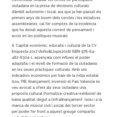
ciutadana en la presa de decisions culturals
d’àmbit autonòmic i local, ara que ja han passat els
primers anys de boom dels cercles i les iniciatives
assembleàries, cal fer comptes de la incidència
que ha deixat aquesta corrent de pensament i
acció en les polítiques musicals.
6. Capital econòmic, educatiu i cultural de la CV
Enquesta 2017 (Ariño&Llopis2018) ISBN 978-84-
482-6304-1, assenyala com influeix el poder
adquisitiu i el nivell de formació de la ciutadania
en les seues pràctiques culturals. Amb uns
indicadors econòmics per baix de la mitja estatal
(sou, PIB, finançament, inversió) el País Valencià és
veu avocat a oferir als seus ciutadans una
proposta cultural (formativa-creativa-exhibició) de
baixa qualitat degut a l’infrafinançament lesiu i a la
manca de múscul civil i social del tercer sector
per poder fer front a aquest greuge compartiu