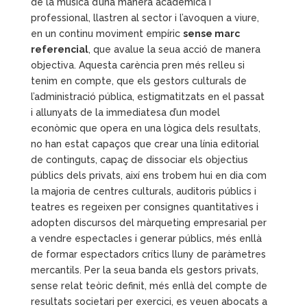
de la música d’una manera acadèmica i
professional, llastren al sector i l’avoquen a viure,
en un continu moviment empíric
sense marc
referencial
, que avalue la seua acció de manera
objectiva. Aquesta carència pren més relleu si
tenim en compte, que els gestors culturals de
l’administració pública, estigmatitzats en el passat
i allunyats de la immediatesa d’un model
econòmic que opera en una lògica dels resultats,
no han estat capaços que crear una línia editorial
de continguts, capaç de dissociar els objectius
públics dels privats, així ens trobem hui en dia com
la majoria de centres culturals, auditoris públics i
teatres es regeixen per consignes quantitatives i
adopten discursos del màrqueting empresarial per
a vendre espectacles i generar públics, més enllà
de formar espectadors crítics lluny de paràmetres
mercantils. Per la seua banda els gestors privats,
sense relat teòric definit, més enllà del compte de
resultats societari per exercici, es veuen abocats a