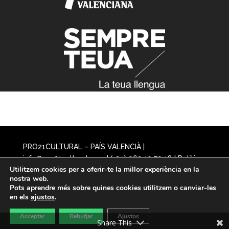
PRO21CULTURAL – PAÍS VALENCIÀ |
info@pro21cultural.com | (+34) 963 10 70 18 |
Política
Utilitzem cookies per a oferir-te la millor experiència en la
de privacitat
|
Avís legal
nostra web.
Pots aprendre més sobre quines cookies utilitzem o canviar-les
en els
ajustos
.
Acceptar
Rebutjar
Ajustos
Share This