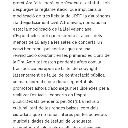
gremi. Ara falta, però, que s’execute l’estatut i se’n
desplegue la reglamentació, que implicaria la
modificació de tres lleis: la de l’IRPF, la d’autònoms
i la d’enjudiciament civil. Altre avanç normatiu ha
estat la modificació de la Llei valenciana
d’Espectacles, pel que respecta a l’accés dels
menors de 16 anys a les sales de concerts, un
canvi ben rebut pel sector i que era una
reivindicació constant en les primeres edicions de
la Fira. Amb tot resten pendents afers com la
transposició europea de la llei de copyright,
l’assentament de la llei de contractació pública i
un marc normatiu que done seguretat als
promotors alhora d’aconseguir les llicències per a
realitzar festivals i concerts en l’espai
públic.Debats pendents pel 2019: La inclusió
cultural, tant de les rendes baixes, com dels
ciutadans que no tenen interés per les activitats
musicals, dades de l’estudi de l’enquesta
esmentada. Avaluar els nivells de participació