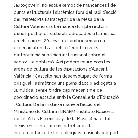
l’autogovern, no està exempt de mancances i de
punts estructurals i sistèmics fora del radi d’acció
del mateix Pla Estratègic i de la Mesa de la
Cultura Valenciana La manca d’un pla rector i
d’unes polítiques culturals adreçades a la música
en els darrers 20 anys, desemboquen en un
escenari atomitzat pels diferents nivells
d’intervenció subsidiari institucional sobre el
sector i la població. Així podem veure com les
àrees de cultura de les diputacions d’Alacant,
València i Castelló han desenvolupat de forma
desigual i asimètrica uns plans d’acció adreçats a
la música, sense tindre cap mecanisme de
coordinació estable amb la Conselleria d’Educació
i Cultura. De la mateixa manera l’acció del
Ministerio de Cultura i l’INAEM (Instituto Nacional
de las Artes Escénicas y de la Música) ha estat
inexistent si més no un entrebanc a la
implementació de les polítiques musicals per part