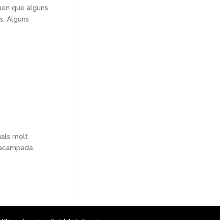
iuen que alguns
s. Alguns
uals molt
d’acampada.