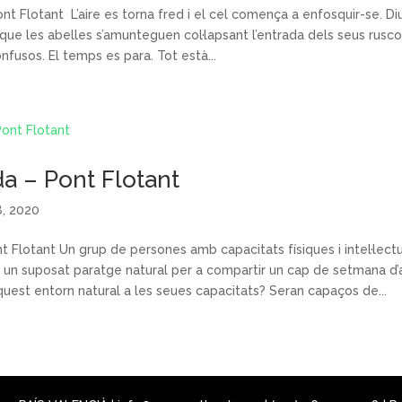
Pont Flotant L’aire es torna fred i el cel comença a enfosquir-se. D
que les abelles s’amunteguen col·lapsant l’entrada dels seus rusco
nfusos. El temps es para. Tot està...
 – Pont Flotant
8, 2020
Flotant Un grup de persones amb capacitats físiques i intel·lect
 a un suposat paratge natural per a compartir un cap de setmana 
uest entorn natural a les seues capacitats? Seran capaços de...