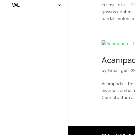
Eclipsi Total – 
VAL
gossos udolen i 
pardals volen co
Acampada
by
Inma
|
gen. 2
Acampada – Pont 
diverses arriba
Com afectarà aq