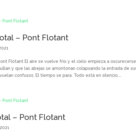
otal – Pont Flotant
 2021
Pont Flotant El aire se vuelve frío y el cielo empieza a oscurecers
aúllan y que las abejas se amontonan colapsando la entrada de su
vuelan confusos. El tiempo se para. Todo está en silencio....
otal – Pont Flotant
 2021