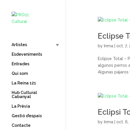
Eclipse T
Artistes
by
Inma
|
oct. 7,
Esdeveniments
Eclipse Total – 
Entrades
algunos perros 
Algunas pájaros 
Qui som
La Reina 121
Hub Cultural
Cabanyal
La Prèvia
Eclipsi T
Gestió d’espais
by
Inma
|
oct. 6,
Contacte