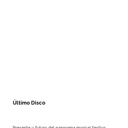
Último Disco
Presente y futuro del panorama musical festivo.