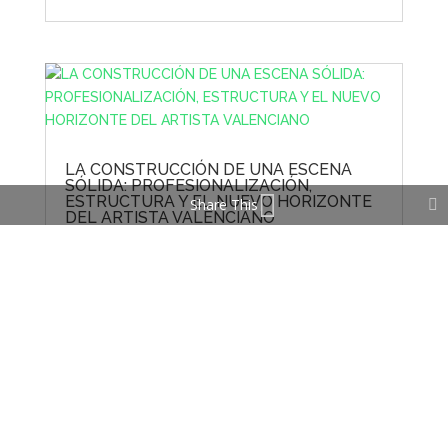
LA CONSTRUCCIÓN DE UNA ESCENA
SÓLIDA: PROFESIONALIZACIÓN,
ESTRUCTURA Y EL NUEVO HORIZONTE
Share This
DEL ARTISTA VALENCIANO
por
Inma
|
General
JOAN GREGORI MARIA i FEMENIA Presidente de
la VALENCIAN MUSIC ASSOCIATION (VAM!)La
publicación de este Anuario no es solamente
un balance, sino también un ejercicio de toma
de conciencia sectorial y colectivo. Para la
Valencian Music Association (VAM!), y para
todo el...
leer más