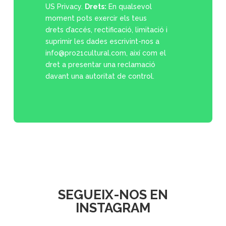
US Privacy.
Drets:
En qualsevol
moment pots exercir els teus
drets d’accés, rectificació, limitació i
suprimir les dades escrivint-nos a
info@pro21cultural.com, així com el
dret a presentar una reclamació
davant una autoritat de control.
SEGUEIX-NOS EN
INSTAGRAM