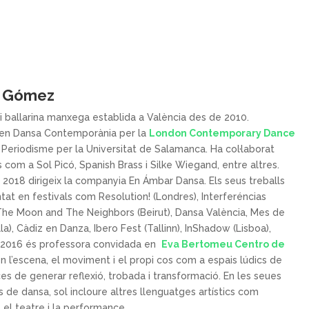
a Gómez
i ballarina manxega establida a València des de 2010.
 en Dansa Contemporània per la
London Contemporary Dance
 Periodisme per la Universitat de Salamanca. Ha col·laborat
s com a Sol Picó,
Spanish
Brass
i
Silke
Wiegand
, entre altres.
i 2018 dirigeix la companyia
En Ámbar
Dansa. Els seus treballs
ntat en festivals com
Resolution!
(Londres), Interferéncias
The
Moon
and
The
Neighbors
(Beirut),
Dansa
València, Mes de
la), Càdiz en Danza, Ibero
Fest
(Tallinn),
InShadow
(Lisboa),
 2016 és professora convidada en
Eva Bertomeu Centro de
én l’escena, el moviment i el propi cos com a espais lúdics de
s de generar reflexió, trobada i transformació. En les seues
 de dansa, sol incloure altres llenguatges artístics com
, el teatre i la
performance
.