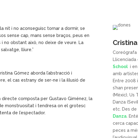
 nit i no aconseguisc tornar a dormir, se
sos sense cap, mans sense braços, peus en
Cristin
s i no obstant això, no deixe de veure.
La
alvatge, lliure.”
Coreógrafa
Llicenciada
School
i en
istina Gómez aborda l’abstracció i
amb artiste
e, el cas estrany de ser-ne i la il·lusió de
Entre 2008 
s’han prese
(Mèxic),
Us
en directe composta per Gustavo G
iménez
,
la
Danza (Sevil
 de monstruositat i tendresa
on el grotesc
etc. Des de
tenta de l’espectador.
Danza
. Ent
cerca capace
peces a més
l’audiovisual