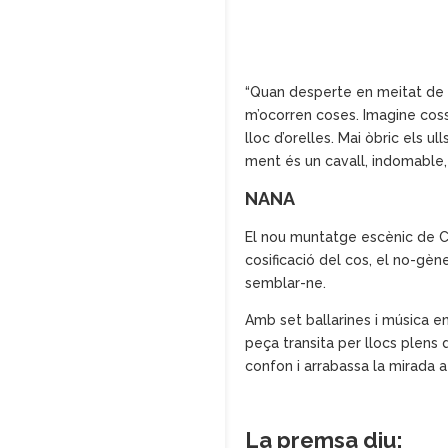
“Quan desperte en meitat de la
m’ocorren coses. Imagine cos
lloc d’orelles. Mai
òbric els ull
ment és un cavall, indomable, s
NANA
El nou muntatge escènic de Cr
cosificació del cos, el no-gèner
semblar-ne.
Amb set ballarines i música 
peça transita per llocs plens
confon i arrabassa la mirada a
La premsa diu: