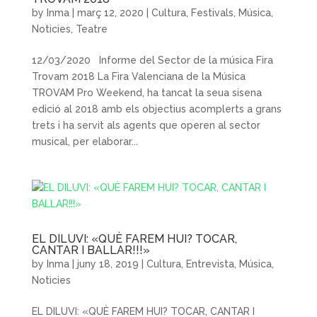
by
Inma
|
març 12, 2020
|
Cultura
,
Festivals
,
Música
,
Noticies
,
Teatre
12/03/2020 Informe del Sector de la música Fira
Trovam 2018 La Fira Valenciana de la Música
TROVAM Pro Weekend, ha tancat la seua sisena
edició al 2018 amb els objectius acomplerts a grans
trets i ha servit als agents que operen al sector
musical, per elaborar...
EL DILUVI: «QUÈ FAREM HUI? TOCAR,
CANTAR I BALLAR!!!»
by
Inma
|
juny 18, 2019
|
Cultura
,
Entrevista
,
Música
,
Noticies
EL DILUVI: «QUÈ FAREM HUI? TOCAR, CANTAR I