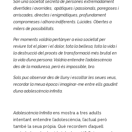
Són una societat secreta de persones extremadament
divertides i avorrides, apàtiques i passionals, poregoses i
arriscades, directes i enigmàtiques, profundament
compromeses i alhora indiferents. Lúcides. Obertes a
milers de possibilitats.
Per moments voldria pertànyer a eixa societat per
reviure tot el plaer i el dolor, tota la bellesa, tota la vida i
la destrucció del procés de transformació més brutal en
la vida d’una persona. Voldria entendre l’adolescència
des de la maduresa, però és impossible, bro.
Sols puc observar des de lluny i escoltar les seues veus,
recordar la meua època i imaginar-me entre ells gaudint
d’una adolescència infinita.
Adolescència Infinita
ens mostra a tres adults
intentant entendre l’adolescència, l’actual però
també la seua pròpia. Què recordem d’aquell