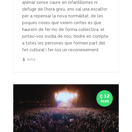
animar sense caure en infantilismes ni
defugir de l’hora greu, ens cal una escalfor
per a repensar la nova normalitat, de les
poques coses que veiem certes és que
haurem de fer-ho de forma col·lectiva, el
junteu-vos ovidià de nou, tindre en compte
a totes les persones que formen part del
fet cultural i fer-los un reconeixement
Inma
ç 12
MAR