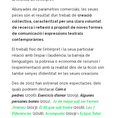
Allunyades de paràmetres comercials, les seues
peces són el resultat d’un treball de
creació
col·lectiva, caracteritzat per una clara voluntat
de recerca i reflexió a propòsit de noves formes
de comunicació i expressions teatrals
contemporànies.
El treball físic de l’intèrpret i la seua particular
relació amb l’espai i l’audiència, la barreja de
llenguatges, la pobresa o economia de recursos i
l’experimentació amb la realitat dins de la ficció són
també senyes d’identitat en les seues creacions.
Des de 2002 han estrenat onze espectacles, dels
quals podriem destacar
Com a
pedres
(2006),
Exercicis d’amor
(2009),
Algunes
persones bones
(2011),
Jo de major vull ser Fermín
Jiménez
(2013),
El fill que vull tindre
(2016),
Les 7
Diferències
(2018),
Acampada
(2019) i
Eclipsi Total