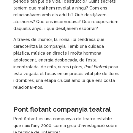
període tan ple de vida i destrucció? Quins secrets
teníem que mai hem revelat a ningú? Com ens
relacionàvem amb els adults? Què desitjàvem
aleshores? Què ens incomodava? Què recuperaríem
d’aquells anys… i què desitjaríem esborrar?
A través de l’humor, la ironia i la tendresa que
caracteritza la companyia, i amb una cuidada
plàstica, música en directe i molta hormona
adolescent, energia desbocada, de festa
incontrolada, de crits, riures i plors,
Pont Flotant
posa
esta vegada el focus en un procés vital ple de llums
i d’ombres, una etapa crucial amb la que ens costa
relacionar-nos.
Pont flotant companyia teatral
Pont flotant és una companyia de teatre estable
que naix l’any 2000, com a grup d’investigació sobre
la tècnica de l’intèrpret.