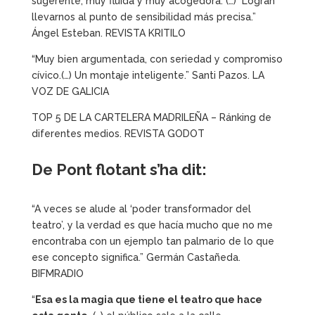
sugerente, muy fluida y muy acogedora. (…) Logran
llevarnos al punto de sensibilidad más precisa.”
Ángel Esteban. REVISTA KRITILO
“Muy bien argumentada, con seriedad y compromiso
cívico.(…) Un montaje inteligente.” Santi Pazos. LA
VOZ DE GALICIA
TOP 5 DE LA CARTELERA MADRILEÑA – Ránking de
diferentes medios. REVISTA GODOT
De Pont flotant s’ha dit:
“A veces se alude al ‘poder transformador del
teatro’, y la verdad es que hacía mucho que no me
encontraba con un ejemplo tan palmario de lo que
ese concepto significa.” Germán Castañeda.
BIFMRADIO
“
Esa es la magia que tiene el teatro que hace