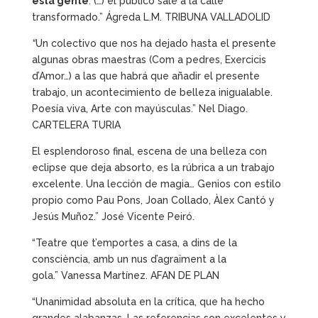
esta gente
. (…) el público sale a la calle
transformado.” Ágreda L.M. TRIBUNA VALLADOLID
“
Un colectivo que nos ha dejado hasta el presente
algunas obras maestras (Com a pedres, Exercicis
d’Amor…) a las que habrá que añadir el presente
trabajo, un acontecimiento de belleza inigualable.
Poesía viva, Arte con mayúsculas.” Nel Diago.
CARTELERA TURIA
El esplendoroso final, escena de una belleza con
eclipse que deja absorto, es la rúbrica a un trabajo
excelente. Una lección de magia… Genios con estilo
propio como Pau Pons, Joan Collado, Àlex Cantó y
Jesús Muñoz.” José Vicente Peiró.
“Teatre que t’emportes a casa, a dins de la
consciència, amb un nus d’agraïment a la
gola.”
Vanessa Martínez. AFAN DE PLAN
“Unanimidad absoluta en la crítica, que ha hecho