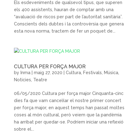
Els esdeveniments de qualsevol tipus, que superen
els 400 assistents, hauran de comptar amb una
“avaluació de riscos per part de l’autoritat sanitària”.
Conscients dels dubtes i la controvèrsia que genera
esta nova norma, tractem de fer un poquet de...
CULTURA PER FORÇA MAJOR
by
Inma
|
maig 27, 2020
|
Cultura
,
Festivals
,
Música
,
Noticies
,
Teatre
06/05/2020 Cultura per força major Cinquanta-cinc
dies fa que vam cancel·lar el nostre primer concert
per força major, en aquest temps han passat moltes
coses al món cultural, però veiem que la pandèmia
ha arribat per quedar-se. Podríem iniciar una reflexió
sobre el...