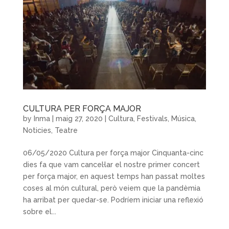
CULTURA PER FORÇA MAJOR
by
Inma
|
maig 27, 2020
|
Cultura
,
Festivals
,
Música
,
Noticies
,
Teatre
06/05/2020 Cultura per força major Cinquanta-cinc
dies fa que vam cancel·lar el nostre primer concert
per força major, en aquest temps han passat moltes
coses al món cultural, però veiem que la pandèmia
ha arribat per quedar-se. Podríem iniciar una reflexió
sobre el...