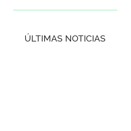
ÚLTIMAS NOTICIAS
“El sector cultural
puede aportar una
nueva manera de mirar
la ciudad”