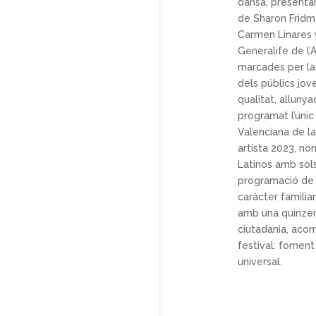
dansa, present
de Sharon Fridm
Carmen Linares y
Generalife de l
marcades per la d
dels públics jov
qualitat, alluny
programat l’únic
Valenciana de la
artista 2023, n
Latinos amb sols
programació de c
caràcter familia
amb una quinzen
ciutadania, acom
festival: foment 
universal.