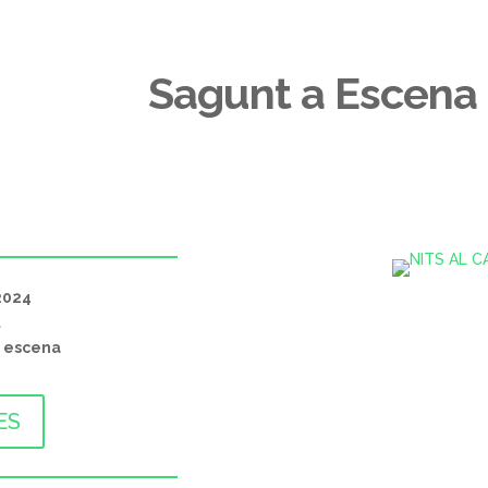
Sagunt a Escena
2024
t
a escena
ES