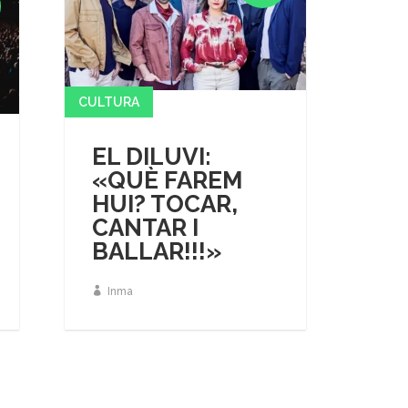
CULTURA
EL DILUVI:
«QUÈ FAREM
HUI? TOCAR,
CANTAR I
BALLAR!!!»
Inma