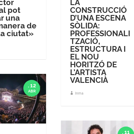
ctor
LA
al pot
CONSTRUCCIÓ
r una
D’UNA ESCENA
manera de
SÒLIDA:
la ciutat»
PROFESSIONALI
TZACIÓ,
ESTRUCTURA I
EL NOU
HORITZÓ DE
L’ARTISTA
VALENCIÀ
. 12
ABR
Inma
. 11