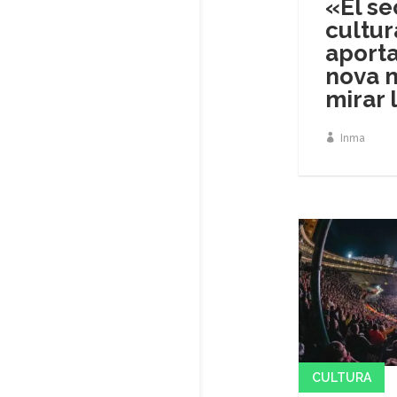
«El se
cultur
aporta
nova 
mirar 
Inma
CULTURA