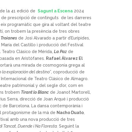
de la 41 edició de
Sagunt a Escena
2024
 de prescripció de continguts de les darreres
ix programàtic que gira al voltant del teatre
atí, on trobem la presència de tres obres
 Troianes
de Josi Alvarado a partir d’Eurípides,
María del Castillo i producció del Festival
l Teatro Clásico de Mérida,
La Paz
de
 basada en Aristòfanes.
Rafael Álvarez El
ortarà una mirada de cosmogonia grega al
o la exploración del destino
”, coproducció de
l Internacional de Teatro Clásico de Almagro.
eatre patrimonial y del segle d’or, com en
ens trobem
Tirant lo Blanc
de Joanot Martorell,
ius Serra, direcció de Joan Arqué i producció
ec de Barcelona. La dansa contemporània i
el protagonisme de la mà de
Nacho Duato
,
stival amb una nova producció de tres
í Tancat, Duende i Na Floresta.
Seguint la