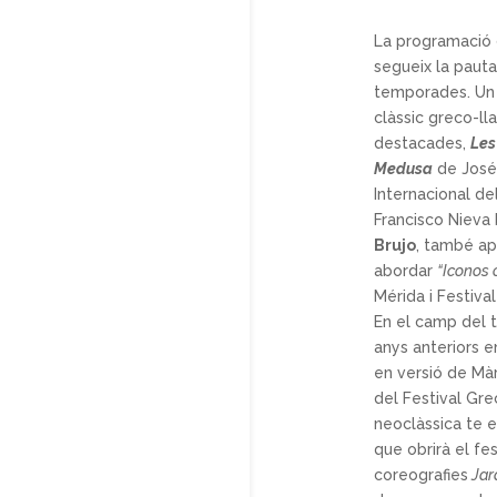
La programació 
segueix la pauta
temporades. Un e
clàssic greco-ll
destacades,
Les
Medusa
de José 
Internacional de
Francisco Nieva
Brujo
, també ap
abordar
“Iconos 
Mérida i Festiva
En el camp del t
anys anteriors 
en versió de Màr
del Festival Gr
neoclàssica te 
que obrirà el fe
coreografies
Jard