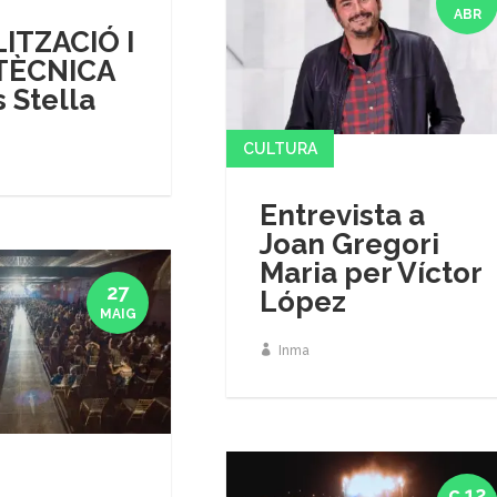
ABR
LITZACIÓ I
TÈCNICA
s Stella
CULTURA
Entrevista a
Joan Gregori
Maria per Víctor
27
López
MAIG
Inma
ç 12