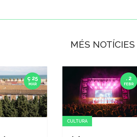
MÉS NOTÍCIES
ç 25
. 2
MAR
FEBR
CULTURA