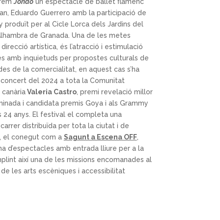
arem
Jondo
un espectacle de ballet flamenc
an, Eduardo Guerrero amb la participació de
 produït per al Cicle Lorca dels Jardins del
’Alhambra de Granada. Una de les metes
irecció artística, és l’atracció i estimulació
es amb inquietuds per propostes culturals de
ades de la comercialitat, en aquest cas s’ha
 concert del 2024 a tota la Comunitat
 canària
Valeria Castro
, premi revelació millor
ominada i candidata premis Goya i als Grammy
 24 anys. El festival el completa una
arrer distribuïda per tota la ciutat i de
r, el conegut com a
Sagunt a Escena OFF
,
a d’espectacles amb entrada lliure per a la
plint així una de les missions encomanades al
de les arts escèniques i accessibilitat