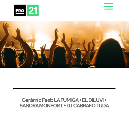
Ceràmic Fest: LA FÚMIGA + EL DILUVI +
SANDRA MONFORT + DJ CABRAFOTUDA