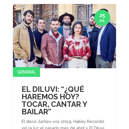
25
JUL
GENERAL
EL DILUVI: “¿QUÉ
HAREMOS HOY?
TOCAR, CANTAR Y
BAILAR”
El disco Junteu-vos (2019, Halley Records)
vió la luz el pasado mes de abril y El Diluvi