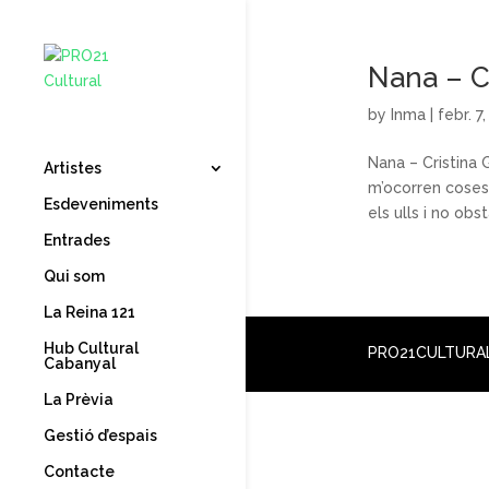
Nana – C
by
Inma
|
febr. 7
Nana – Cristina 
Artistes
m’ocorren coses.
Esdeveniments
els ulls i no obs
Entrades
Qui som
La Reina 121
Hub Cultural
PRO21CULTURAL –
Cabanyal
La Prèvia
Gestió d’espais
Contacte