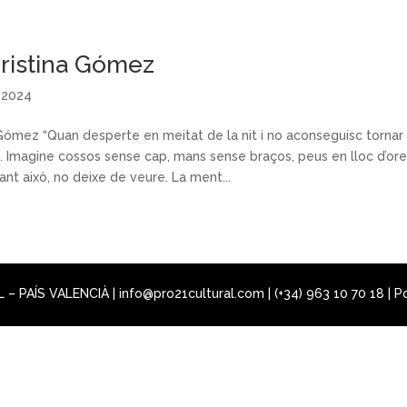
ristina Gómez
, 2024
Gómez “Quan desperte en meitat de la nit i no aconseguisc tornar 
 Imagine cossos sense cap, mans sense braços, peus en lloc d’orel
tant això, no deixe de veure. La ment...
 PAÍS VALENCIÀ | info@pro21cultural.com | (+34) 963 10 70 18 |
Po