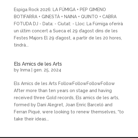
Espiga Rock 2026: LA FÚMIGA + PEP GIMENO
BOTIFARRA + GINESTÀ + NAINA + QUINTO + CABRA
FOTUDA DJ - Data: - Ciutat: - Lloc: La Fúmiga oferirà
un últim concert a Sueca el 29 d’agost dins de les
Festes Majors El 29 d’agost, a partir de les 20 hores,
tindrà...
Els Amics de les Arts
by
Inma
|
gen. 25, 2024
Els Amics de les Arts FollowFollowFollowFollow
After more than ten years on stage and having
received three Gold records, Els amics de les arts,
formed by Dani Alegret, Joan Enric Barceló and
Ferran Piqué, were looking to renew themselves, “to
take their ideas...