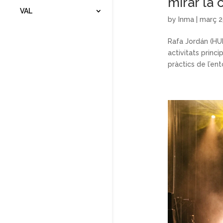
mirar la 
VAL
by
Inma
|
març 2
Rafa Jordán (HU
activitats prin
pràctics de l’ent