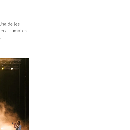
Una de les
s en assumptes
.