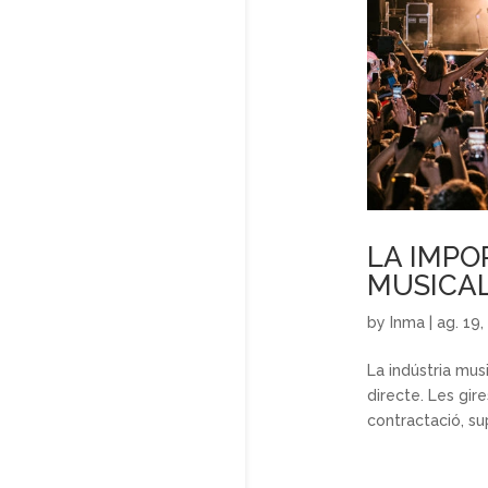
LA IMPO
MUSICAL
by
Inma
|
ag. 19
La indústria mus
directe. Les gir
contractació, su