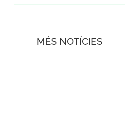
MÉS NOTÍCIES
Inma
Rafa Jordán (HUB Cultural Cabanyal) por Víctor