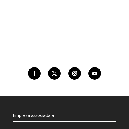
Junteu-vos (2019, Halley Records) va veure la
llum el passat mes d’abril i El Diluvi ha realitzat
els primers concerts de la gira homònima.
Tothom ha vist una evolució o revolució en les
sonoritats de la banda en aquest nou treball, i
conèixer les interioritats d’aquest disc tan
elaborat.
Empresa associada a: