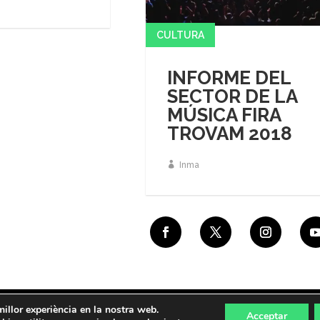
CULTURA
INFORME DEL
SECTOR DE LA
MÚSICA FIRA
TROVAM 2018
Inma
millor experiència en la nostra web.
 PAÍS VALENCIÀ | info@pro21cultural.com | (+34) 963 10 70 18 |
Po
Acceptar