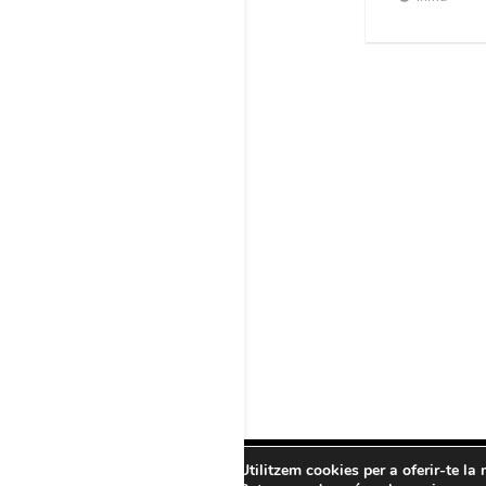
Utilitzem cookies per a oferir-te la 
PRO21CULTURAL –