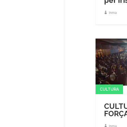
per Iri
Inma
CULTURA
CULTU
FORÇ
Inma