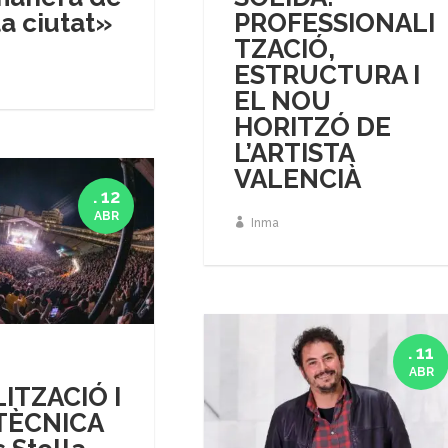
la ciutat»
PROFESSIONALI
TZACIÓ,
ESTRUCTURA I
EL NOU
HORITZÓ DE
L’ARTISTA
VALENCIÀ
. 12
ABR
Inma
. 11
ABR
LITZACIÓ I
TÈCNICA