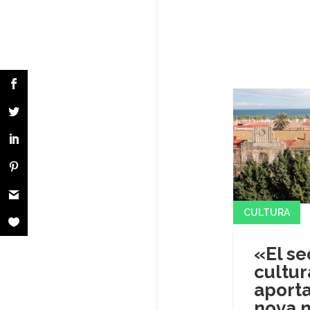
CULTURA
«El se
cultur
aporta
nova 