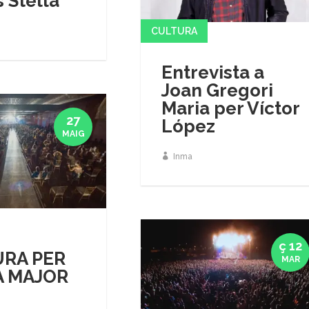
s Stella
CULTURA
Entrevista a
Joan Gregori
Maria per Víctor
27
López
MAIG
Inma
ç 12
RA PER
MAR
A MAJOR