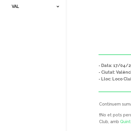
VAL
- Data: 17/04/
- Ciutat: Valènc
- Lloc: Loco Clu
Continuem suman
❗
No et pots per
Club,
amb
Quin