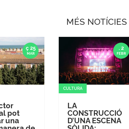
MÉS NOTÍCIES
ç 25
. 2
MAR
FEBR
CULTURA
ctor
LA
al pot
CONSTRUCCIÓ
r una
D’UNA ESCENA
manera de
SÒLIDA: