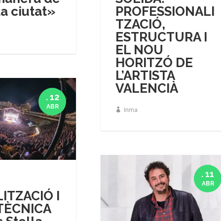
la ciutat»
PROFESSIONALI
TZACIÓ,
ESTRUCTURA I
EL NOU
HORITZÓ DE
L’ARTISTA
VALENCIÀ
. 12
ABR
Inma
. 11
ABR
LITZACIÓ I
TÈCNICA