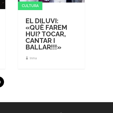
CULTURA
EL DILUVI:
«QUÈ FAREM
HUI? TOCAR,
CANTAR I
BALLAR!!!»
Inma