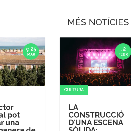
MÉS NOTÍCIES
ç 25
. 2
MAR
FEBR
CULTURA
ctor
LA
al pot
CONSTRUCCIÓ
r una
D’UNA ESCENA
manera de
SÒLIDA: