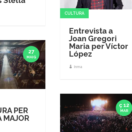
s Stella
CULTURA
Entrevista a
Joan Gregori
Maria per Víctor
27
López
MAIG
Inma
ç 12
RA PER
MAR
A MAJOR