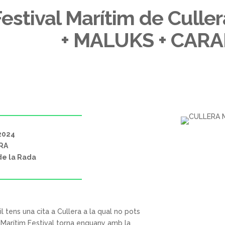
Festival Marítim de Culle
+ MALUKS + CAR
2024
ERA
 de la Rada
il tens una cita a Cullera a la qual no pots
ra Marítim Festival torna enguany amb la