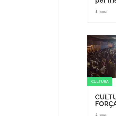
per Iri
Inma
CULTURA
CULTU
FORÇ
Inma