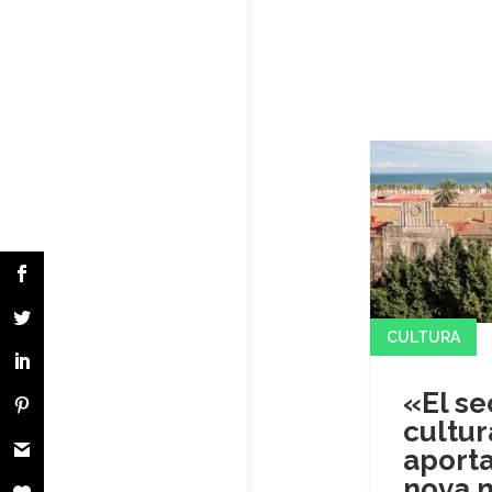
CULTURA
«El se
cultur
aporta
nova 