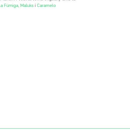
La Fúmiga
,
Maluks
i
Caramelo